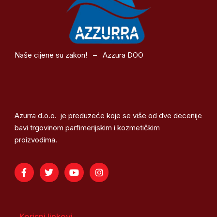
Naše cijene su zakon! – Azzura DOO
Azurra d.o.o. je preduzeće koje se više od dve decenije
bavi trgovinom parfimerijskim i kozmetičkim
proizvodima.
Korisni linkovi