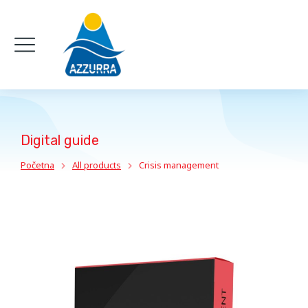
Digital guide
Početna
All products
Crisis management
You are here: