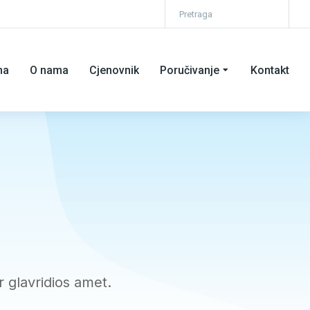
na
O nama
Cjenovnik
Poručivanje
Kontakt
 glavridios amet.