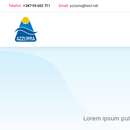
Telefon:
+387 59 602 711
Email:
azzurra@teol.net
Lorem ipsum pulv