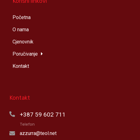
Korisni linkovi
Početna
O nama
Cjenovnik
Poručivanje
Kontakt
Kontakt
+387 59 602 711
Telefon
azzurra@teol.net